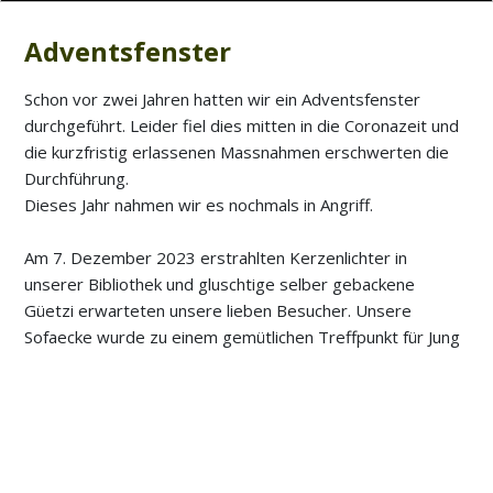
Adventsfenster
Schon vor zwei Jahren hatten wir ein Adventsfenster
durchgeführt. Leider fiel dies mitten in die Coronazeit und
die kurzfristig erlassenen Massnahmen erschwerten die
Durchführung.
Dieses Jahr nahmen wir es nochmals in Angriff.
Am 7. Dezember 2023 erstrahlten Kerzenlichter in
unserer Bibliothek und gluschtige selber gebackene
Güetzi erwarteten unsere lieben Besucher. Unsere
Sofaecke wurde zu einem gemütlichen Treffpunkt für Jung
und Alt, herzerwärmende Gespräche fanden statt, in der
Kinderecke wurde in Erinnerungen geschwelgt und bei
Kaffee und Güetzi die Stimmung der Weihnacht
eingefangen.