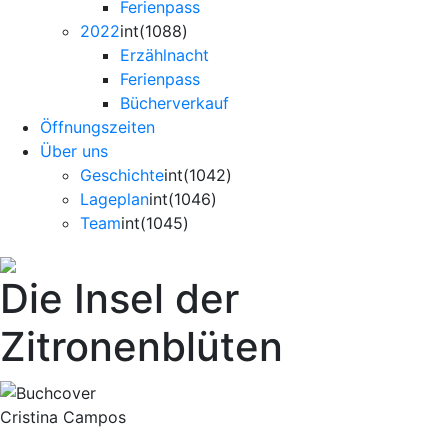
Ferienpass
2022
int(1088)
Erzählnacht
Ferienpass
Bücherverkauf
Öffnungszeiten
Über uns
Geschichte
int(1042)
Lageplan
int(1046)
Team
int(1045)
Die Insel der
Zitronenblüten
Cristina Campos