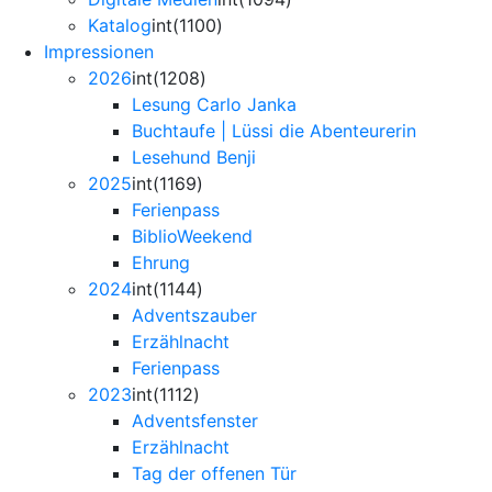
Katalog
int(1100)
Impressionen
2026
int(1208)
Lesung Carlo Janka
Buchtaufe | Lüssi die Abenteurerin
Lesehund Benji
2025
int(1169)
Ferienpass
BiblioWeekend
Ehrung
2024
int(1144)
Adventszauber
Erzählnacht
Ferienpass
2023
int(1112)
Adventsfenster
Erzählnacht
Tag der offenen Tür