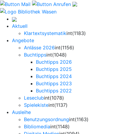
Aktuell
Klartextsystematik
int(1183)
Angebote
Anlässe 2026
int(1156)
Buchtipps
int(1048)
Buchtipps 2026
Buchtipps 2025
Buchtipps 2024
Buchtipps 2023
Buchtipps 2022
Leseclub
int(1078)
Spielekiste
int(1137)
Ausleihe
Benutzungsordnung
int(1163)
Bibliomedia
int(1148)
Digitale Medien
int(1094)